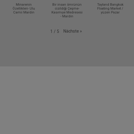
Minarenin
Bir insan ömrünün
Tayland Bangkok
Özellikleri- Ulu
cizildiği Çeşme-
Floating Market /
Camii Mardin
Kasımıye Medresesi
yüzen Pazar
- Mardin
Nächste
»
1
/
5