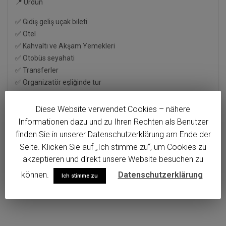
📍 Ürdün
✅ Gidiş geliş uçak bileti
✅ Otel
✅ Kahvaltı ve Akşam Yemekleri
✅ Otobüs seyahati
✅ Transferler
✅ Organizatör eşliğinde tur
✅ Profesyonel Türkçe Rehber
+ ve daha fazlası
Diese Website verwendet Cookies – nähere
Informationen dazu und zu Ihren Rechten als Benutzer
READ MORE
finden Sie in unserer Datenschutzerklärung am Ende der
Seite. Klicken Sie auf „Ich stimme zu“, um Cookies zu
akzeptieren und direkt unsere Website besuchen zu
können.
Datenschutzerklärung
Ich stimme zu