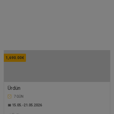
EN POPÜLER TURLAR
1,690.00
€
Ürdün
7 GÜN
📅 15.05.-21.05.2026