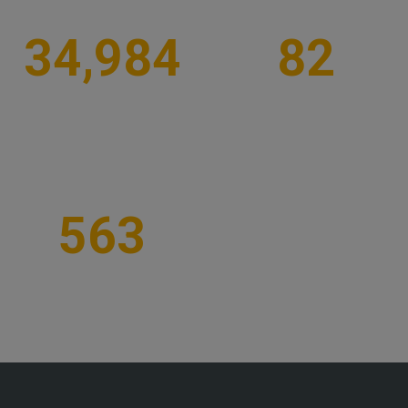
34,984
82
MUTLU GURBETÇI
FARKLI ŞEHIR
563
TUR