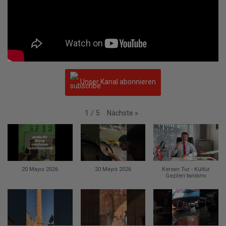
Unser Kanal abonnieren
Nächste
»
1
/
5
20 Mayıs 2026
20 Mayıs 2026
Kervan Tur - Kültür
Gezileri tanıtımı