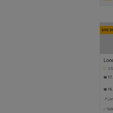
690.0
Lon
3 
📅 17
📅 16
📍 Lo
✅ Gidi