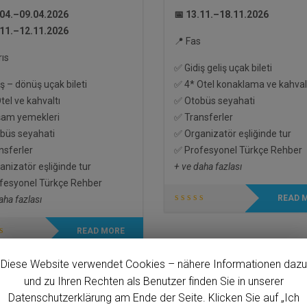
.04.–09.04.2026
📅 13.11.–18.11.2026
.11.–12.11.2026
📍 Fas
rıs
✅ Gidiş geliş uçak bileti
ş – dönüş uçak bileti
✅ 4* Otel konaklama ve kahval
el ve kahvaltı
✅ Otobüs seyahati
am yemekleri
✅ Transferler
büs seyahati
✅ Organizatör eşliğinde tur
nsferler
✅ Profesyonel Türkçe Rehber
nizatör eşliğinde tur
+ ve daha fazlası
fesyonel Türkçe Rehber
READ 
aha fazlası
READ MORE
Diese Website verwendet Cookies – nähere Informationen dazu
und zu Ihren Rechten als Benutzer finden Sie in unserer
.00
€
1,550.00
€
Datenschutzerklärung am Ende der Seite. Klicken Sie auf „Ich