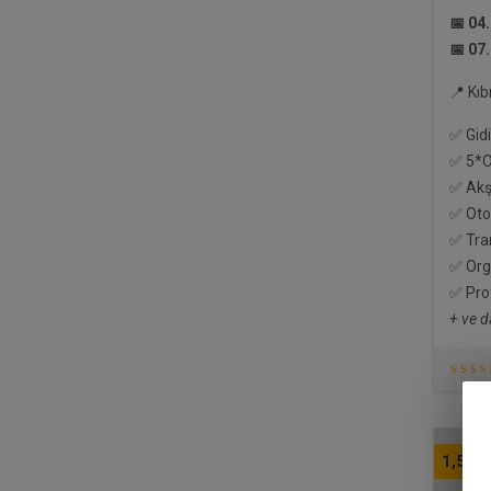
📅 04
📅 07
📍 Kıb
✅ Gidi
✅ 5*Ot
✅ Akş
✅ Oto
✅ Tra
✅ Orga
✅ Pro
+ ve d
1,550