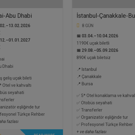
i-Abu Dhabi
İstanbul-Çanakkale-B
.02.–13.02.2026
8 GÜN
€
📅 03.04.–10.04.2026
.12.–01.01.2027
1190€ uçak biletli
€
📅 29.08.–05.09.2026
890€ uçak biletsiz
bai
u Dhabi
📍 Istanbul
📍 Çanakkale
ş geliş uçak bileti
📍 Bursa
 Otel ve kahvaltı
büs seyahati
✅ 5* Otel konaklama ve kahval
nsferler
✅ Otobüs seyahati
nizatör eşliğinde tur
✅ Transferler
fesyonel Türkçe Rehber
✅ Organizatör eşliğinde tur
aha fazlası
✅ Profesyonel Türkçe Rehber
+ ve daha fazlası