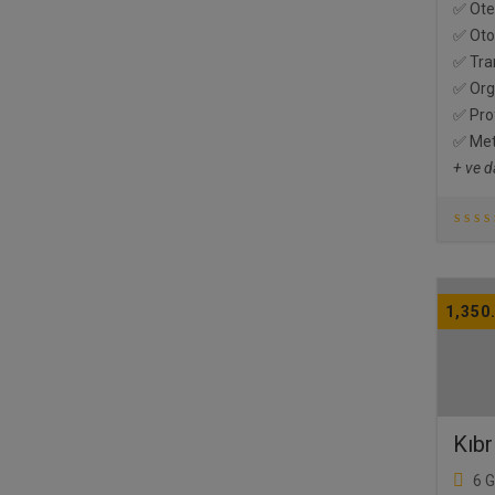
✅ Otel
✅ Oto
✅ Tra
✅ Orga
✅ Pro
✅ Met
+ ve d
1,350
Kıbr
6 