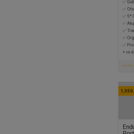
✅ Gidi
✅ Oto
✅ 5* O
✅ Akş
✅ Tra
✅ Orga
✅ Pro
+ ve d
1,550
Endü
Port