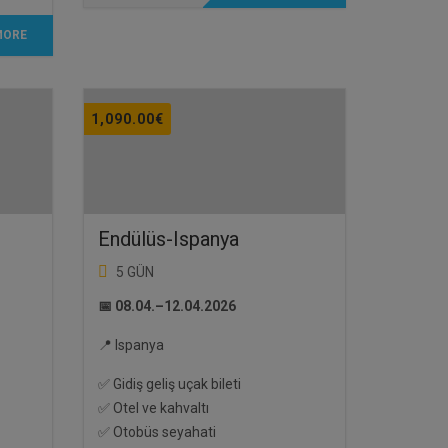
MORE
1,090.00
€
Endülüs-Ispanya
5 GÜN
📅 08.04.–12.04.2026
📍 Ispanya
✅ Gidiş geliş uçak bileti
✅ Otel ve kahvaltı
✅ Otobüs seyahati