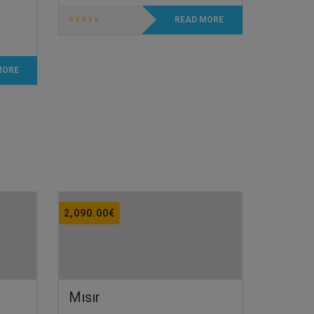
READ MORE
MORE
2,090.00
€
Mısır