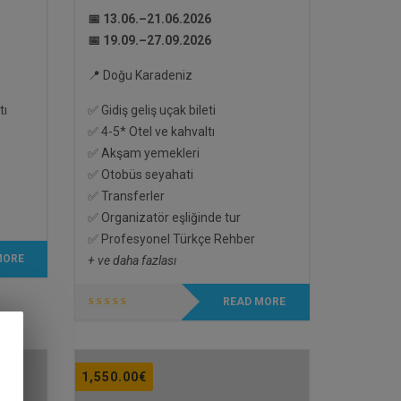
📅 13.06.–21.06.2026
📅 19.09.–27.09.2026
📍 Doğu Karadeniz
tı
✅ Gidiş geliş uçak bileti
✅ 4-5* Otel ve kahvaltı
✅ Akşam yemekleri
✅ Otobüs seyahati
✅ Transferler
✅ Organizatör eşliğinde tur
✅ Profesyonel Türkçe Rehber
MORE
+ ve daha fazlası
READ MORE
1,550.00
€