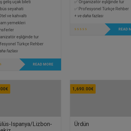
ş geliş uçak bileti
✅ Organizatör eşliğinde tur
büs seyahati
✅ Profesyonel Türkçe Rehber
tel ve kahvaltı
+ ve daha fazlası
am yemekleri
READ 
nsferler
nizatör eşliğinde tur
fesyonel Türkçe Rehber
aha fazlası
READ MORE
.00
€
1,690.00
€
lüs-Ispanya/Lizbon-
Ürdün
ekiz