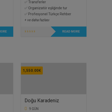
✅ Transferler
✅ Organizatör eşliğinde tur
✅ Profesyonel Türkçe Rehber
+ ve daha fazlası
MORE
READ MORE
1,550.00
€
Doğu Karadeniz
9 GÜN