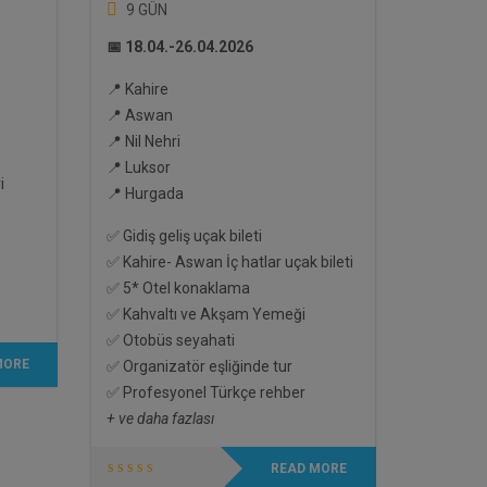
9 GÜN
📅 18.04.-26.04.2026
📍 Kahire
📍 Aswan
📍 Nil Nehri
📍 Luksor
i
📍 Hurgada
✅ Gidiş geliş uçak bileti
✅ Kahire- Aswan İç hatlar uçak bileti
✅ 5* Otel konaklama
✅ Kahvaltı ve Akşam Yemeği
✅ Otobüs seyahati
MORE
✅ Organizatör eşliğinde tur
✅ Profesyonel Türkçe rehber
+ ve daha fazlası
READ MORE