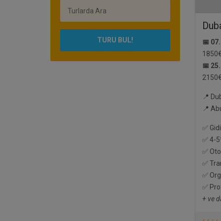
Duba
TURU BUL!
📅 07
1850
📅 25
2150
📍 Du
📍 Ab
✅ Gidi
✅ 4-5*
✅ Oto
✅ Tra
✅ Orga
✅ Pro
+ ve d