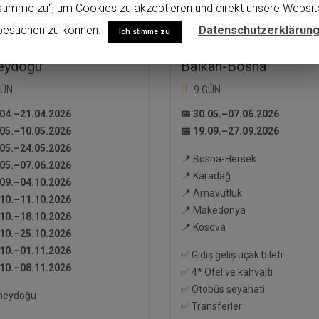
stimme zu“, um Cookies zu akzeptieren und direkt unsere Websit
besuchen zu können.
Datenschutzerklärun
Ich stimme zu
eydoğu
Balkan-Bosna
GÜN
9 GÜN
.04.–21.04.2026
📅 30.05.–07.06.2026
.05.–10.05.2026
📅 19.09.–27.09.2026
.05.–24.05.2026
📍 Bosna-Hersek
.05.–07.06.2026
📍 Karadağ
.09.–04.10.2026
📍 Arnavutluk
.10.–11.10.2026
📍 Makedonya
.10.–18.10.2026
📍 Kosova
.10.–25.10.2026
.10.–01.11.2026
✅ Gidiş geliş uçak bileti
.10.–08.11.2026
✅ 4* Otel ve kahvaltı
✅ Otobüs seyahati
neydoğu
✅ Transferler