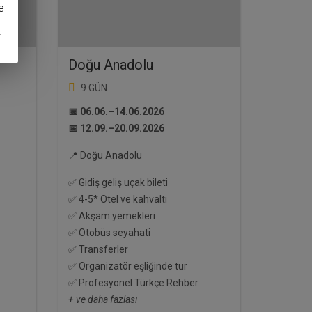
e
g
Doğu Anadolu
9 GÜN
📅 06.06.–14.06.2026
📅 12.09.–20.09.2026
📍 Doğu Anadolu
✅ Gidiş geliş uçak bileti
✅ 4-5* Otel ve kahvaltı
✅ Akşam yemekleri
✅ Otobüs seyahati
✅ Transferler
✅ Organizatör eşliğinde tur
✅ Profesyonel Türkçe Rehber
+ ve daha fazlası