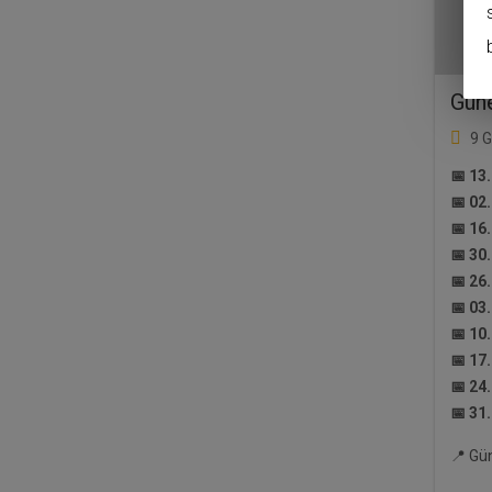
Gün
9 
📅 13
📅 02
📅 16
📅 30
📅 26
📅 03
📅 10
📅 17
📅 24
📅 31
📍 Gü