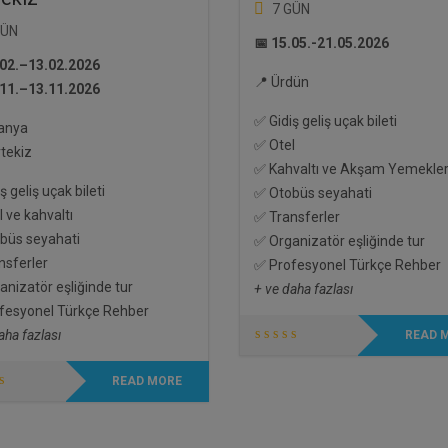
7 GÜN
GÜN
📅 15.05.-21.05.2026
.02.–13.02.2026
📍 Ürdün
.11.–13.11.2026
✅ Gidiş geliş uçak bileti
panya
✅ Otel
tekiz
✅ Kahvaltı ve Akşam Yemekler
ş geliş uçak bileti
✅ Otobüs seyahati
 ve kahvaltı
✅ Transferler
büs seyahati
✅ Organizatör eşliğinde tur
nsferler
✅ Profesyonel Türkçe Rehber
nizatör eşliğinde tur
+ ve daha fazlası
fesyonel Türkçe Rehber
aha fazlası
READ 
READ MORE