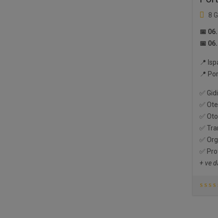
8 
📅 06
📅 06
📍 Is
📍 Por
✅ Gidi
✅ Otel
✅ Oto
✅ Tra
✅ Orga
✅ Pro
+ ve d