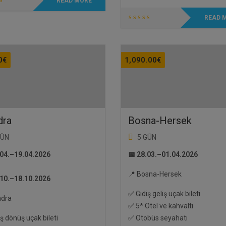
READ MORE
READ 
0
€
1,090.00
€
dra
Bosna-Hersek
GÜN
5 GÜN
.04.–19.04.2026
📅 28.03.–01.04.2026
📍 Bosna-Hersek
.10.–18.10.2026
✅ Gidiş geliş uçak bileti
ndra
✅ 5* Otel ve kahvaltı
ş dönüş uçak bileti
✅ Otobüs seyahatı