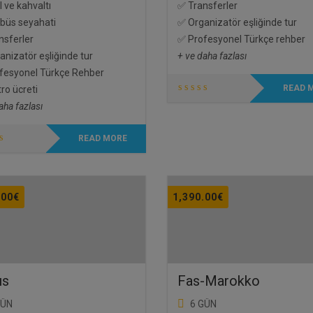
 ve kahvaltı
✅ Transferler
büs seyahati
✅ Organizatör eşliğinde tur
nsferler
✅ Profesyonel Türkçe rehber
nizatör eşliğinde tur
+ ve daha fazlası
fesyonel Türkçe Rehber
READ 
ro ücreti
aha fazlası
READ MORE
.00
€
1,390.00
€
ıs
Fas-Marokko
GÜN
6 GÜN