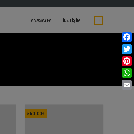
ANASAYFA
İLETIŞIM
Faceb
Twitte
Pinter
What
Email
550.00
€